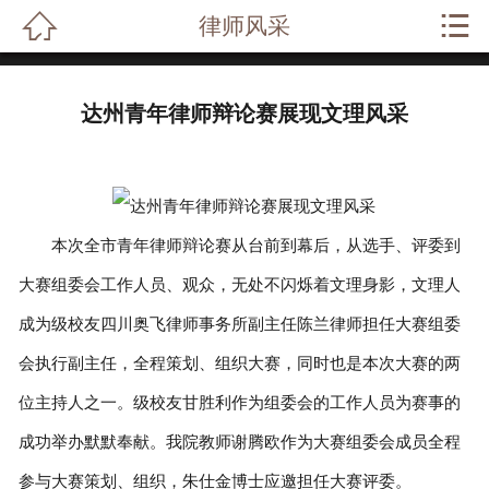


律师风采
网站首页

关于我们
达州青年律师辩论赛展现文理风采
业务范围
成功案例
本次全市青年律师辩论赛从台前到幕后，从选手、评委到
律师风采
大赛组委会工作人员、观众，无处不闪烁着文理身影，文理人
法律常识
成为级校友四川奥飞律师事务所副主任陈兰律师担任大赛组委
法律问答
会执行副主任，全程策划、组织大赛，同时也是本次大赛的两
位主持人之一。级校友甘胜利作为组委会的工作人员为赛事的
在线留言
成功举办默默奉献。我院教师谢腾欧作为大赛组委会成员全程
联系我们
参与大赛策划、组织，朱仕金博士应邀担任大赛评委。