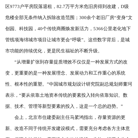
区9773户平房院落退租，82.7万平方米危旧房得到改建，D级
危楼全部无条件纳入拆除改造范围；300余个老旧厂房“变身”文
创园、科技园，40个传统商圈焕发新活力，5366公里老化地下
管线项海绵城市项目让城市更会“呼吸”。这些数字背后，是城
市功能的持续优化，更是民生福祉的不断升级。
“从增量扩张到存量提质增效不仅仅是一种发展方式的改
变，更重要的是一种发展理念、发展动力和工作重心的系统
性、根本性的重塑。”中国城市规划设计研究院副总规划师董珂
表示，“要从依靠土地资本传统的要素投入转向依靠知识、数
据、技术、管理等新型要素的投入，这是一个总的趋势。”
会上，北京市住建委副主任马綮鸿指出，存量资源的更
新、改造不同于传统开发建设模式，需要充分考虑各方主体意