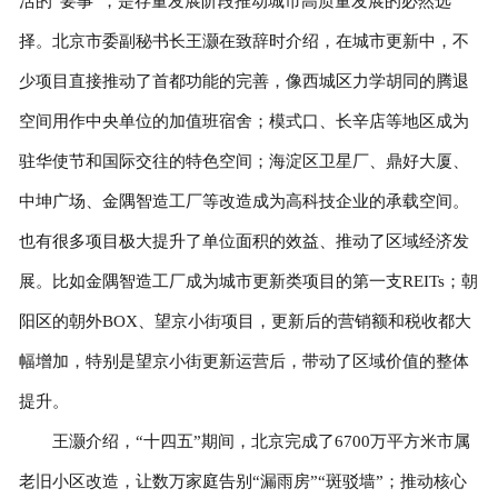
活的“要事”，是存量发展阶段推动城市高质量发展的必然选
择。北京市委副秘书长王灏在致辞时介绍，在城市更新中，不
少项目直接推动了首都功能的完善，像西城区力学胡同的腾退
空间用作中央单位的加值班宿舍；模式口、长辛店等地区成为
驻华使节和国际交往的特色空间；海淀区卫星厂、鼎好大厦、
中坤广场、金隅智造工厂等改造成为高科技企业的承载空间。
也有很多项目极大提升了单位面积的效益、推动了区域经济发
展。比如金隅智造工厂成为城市更新类项目的第一支REITs；朝
阳区的朝外BOX、望京小街项目，更新后的营销额和税收都大
幅增加，特别是望京小街更新运营后，带动了区域价值的整体
提升。
王灏介绍，“十四五”期间，北京完成了6700万平方米市属
老旧小区改造，让数万家庭告别“漏雨房”“斑驳墙”；推动核心